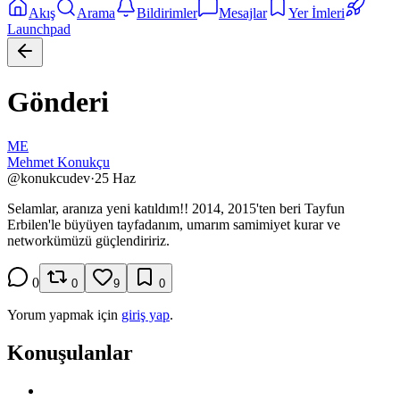
Akış
Arama
Bildirimler
Mesajlar
Yer İmleri
Launchpad
Gönderi
ME
Mehmet Konukçu
@
konukcudev
·
25 Haz
Selamlar, aranıza yeni katıldım!! 2014, 2015'ten beri Tayfun
Erbilen'le büyüyen tayfadanım, umarım samimiyet kurar ve
networkümüzü güçlendiririz.
0
0
9
0
Yorum yapmak için
giriş yap
.
Konuşulanlar