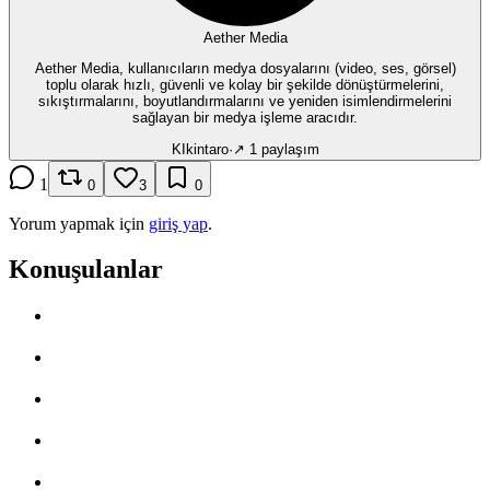
Aether Media
Aether Media, kullanıcıların medya dosyalarını (video, ses, görsel)
toplu olarak hızlı, güvenli ve kolay bir şekilde dönüştürmelerini,
sıkıştırmalarını, boyutlandırmalarını ve yeniden isimlendirmelerini
sağlayan bir medya işleme aracıdır.
KI
kintaro
·
↗
1
paylaşım
1
0
3
0
Yorum yapmak için
giriş yap
.
Konuşulanlar