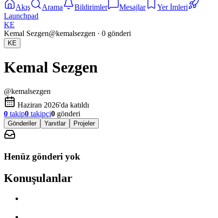
Akış
Arama
Bildirimler
Mesajlar
Yer İmleri
Launchpad
KE
Kemal Sezgen
@
kemalsezgen
·
0
gönderi
KE
Kemal Sezgen
@
kemalsezgen
Haziran 2026'da katıldı
0
takip
0
takipçi
0
gönderi
Gönderiler
Yanıtlar
Projeler
Henüz gönderi yok
Konuşulanlar