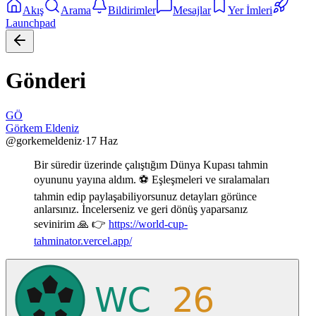
Akış
Arama
Bildirimler
Mesajlar
Yer İmleri
Launchpad
Gönderi
GÖ
Görkem Eldeniz
@
gorkemeldeniz
·
17 Haz
Bir süredir üzerinde çalıştığım Dünya Kupası tahmin
oyununu yayına aldım. ⚽ Eşleşmeleri ve sıralamaları
tahmin edip paylaşabiliyorsunuz detayları görünce
anlarsınız. İncelerseniz ve geri dönüş yaparsanız
sevinirim 🙏 👉
https://world-cup-
tahminator.vercel.app/