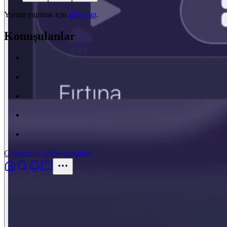
Yorum yapmak için
giriş yap
.
Konuşulanlar
Geliştirici
·
Gizlilik
·
Koşullar