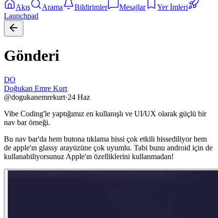
Akış
Arama
Bildirimler
Mesajlar
Yer İmleri
Launchpad
Gönderi
DO
Doğukan Emre Kurt
@
dogukanemrekurt
·
24 Haz
Vibe Coding'le yaptığımız en kullanışlı ve UI/UX olarak güçlü bir
nav bar örneği.
Bu nav bar'da hem butona tıklama hissi çok etkili hissediliyor hem
de apple'ın glassy arayüzüne çok uyumlu. Tabi bunu android için de
kullanabiliyorsunuz Apple'ın özelliklerini kullanmadan!