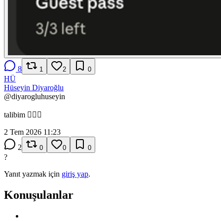
8
1
2
0
HÜ
Hüseyin Diyaroğlu
@
diyarogluhuseyin
talibim ✋🏻😁
2 Tem 2026 11:23
2
0
0
0
?
Yanıt yazmak için
giriş yap
.
Konuşulanlar