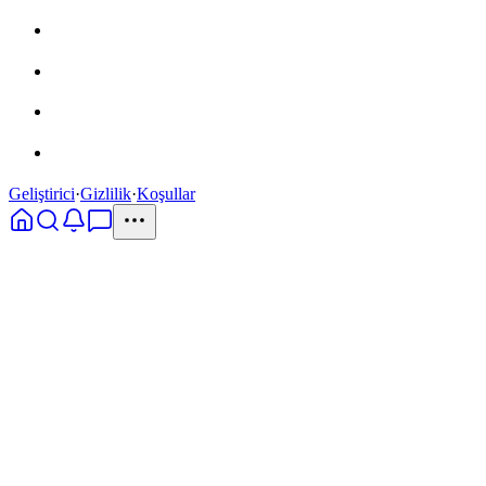
Geliştirici
·
Gizlilik
·
Koşullar