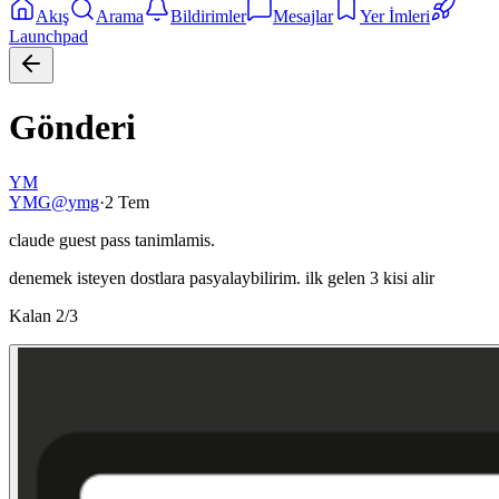
Akış
Arama
Bildirimler
Mesajlar
Yer İmleri
Launchpad
Gönderi
YM
YMG
@
ymg
·
2 Tem
claude guest pass tanimlamis.
denemek isteyen dostlara pasyalaybilirim. ilk gelen 3 kisi alir
Kalan 2/3