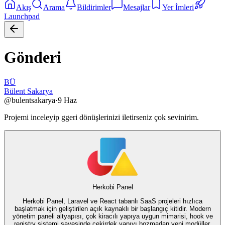
Akış
Arama
Bildirimler
Mesajlar
Yer İmleri
Launchpad
Gönderi
BÜ
Bülent Sakarya
@
bulentsakarya
·
9 Haz
Projemi inceleyip ggeri dönüşlerinizi iletirseniz çok sevinirim.
Herkobi Panel
Herkobi Panel, Laravel ve React tabanlı SaaS projeleri hızlıca
başlatmak için geliştirilen açık kaynaklı bir başlangıç kitidir. Modern
yönetim paneli altyapısı, çok kiracılı yapıya uygun mimarisi, hook ve
registry sistemi sayesinde çekirdek yapıyı bozmadan yeni modüller,