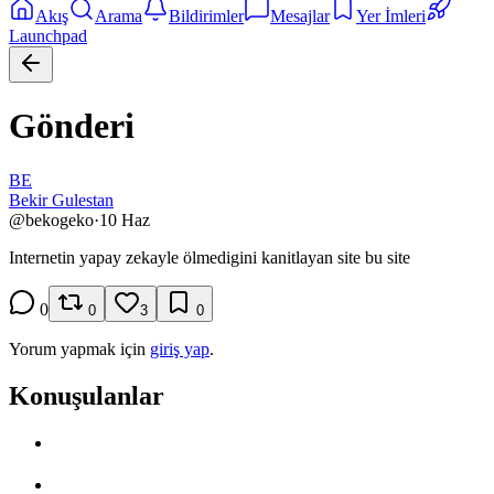
Akış
Arama
Bildirimler
Mesajlar
Yer İmleri
Launchpad
Gönderi
BE
Bekir Gulestan
@
bekogeko
·
10 Haz
Internetin yapay zekayle ölmedigini kanitlayan site bu site
0
0
3
0
Yorum yapmak için
giriş yap
.
Konuşulanlar