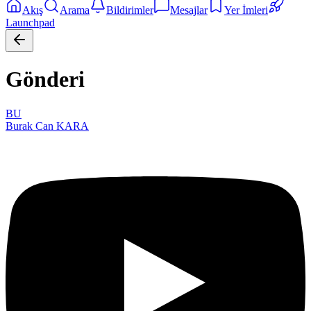
Akış
Arama
Bildirimler
Mesajlar
Yer İmleri
Launchpad
Gönderi
BU
Burak Can KARA