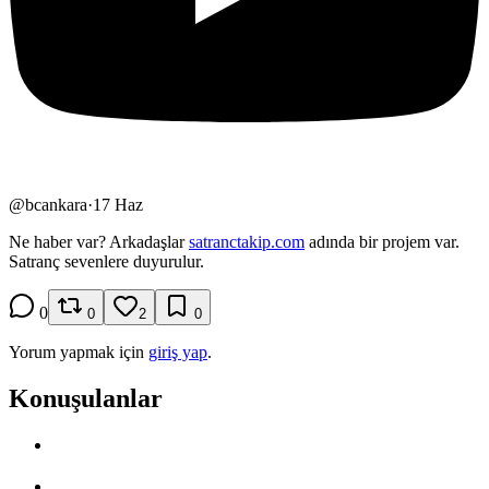
@
bcankara
·
17 Haz
Ne haber var? Arkadaşlar
satranctakip.com
adında bir projem var.
Satranç sevenlere duyurulur.
0
0
2
0
Yorum yapmak için
giriş yap
.
Konuşulanlar