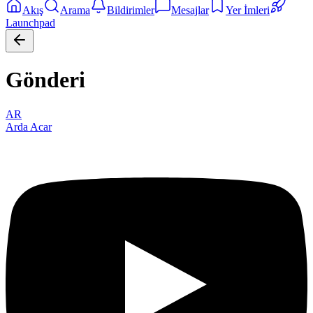
Akış
Arama
Bildirimler
Mesajlar
Yer İmleri
Launchpad
Gönderi
AR
Arda Acar