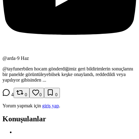
@
arda
·
9 Haz
@
tayfunerbilen
hocam gönderdiğimiz geri bildirimlerin sonuçlarını
bir panelde görüntüleyebilsek keşke onaylandı, reddedildi veya
yapılıyor gibisinden ...
4
0
0
0
Yorum yapmak için
giriş yap
.
Konuşulanlar