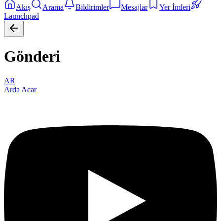
Akış
Arama
Bildirimler
Mesajlar
Yer İmleri
Launchpad
Gönderi
AR
Arda Acar