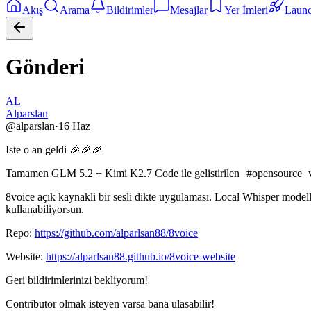
Akış
Arama
Bildirimler
Mesajlar
Yer İmleri
Laun
Gönderi
AL
Alparslan
@
alparslan
·
16 Haz
Iste o an geldi 🎉🎉🎉
Tamamen GLM 5.2 + Kimi K2.7 Code ile gelistirilen
#
opensource
v
8voice açık kaynakli bir sesli dikte uygulaması. Local Whisper model
kullanabiliyorsun.
Repo:
https://github.com/alparlsan88/8voice
Website:
https://alparlsan88.github.io/8voice-website
Geri bildirimlerinizi bekliyorum!
Contributor olmak isteyen varsa bana ulasabilir!