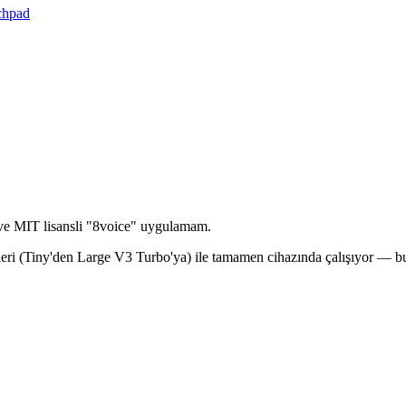
chpad
e MIT lisansli "8voice" uygulamam.
leri (Tiny'den Large V3 Turbo'ya) ile tamamen cihazında çalışıyor — bu