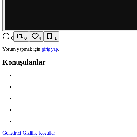
0
0
4
1
Yorum yapmak için
giriş yap
.
Konuşulanlar
Geliştirici
·
Gizlilik
·
Koşullar