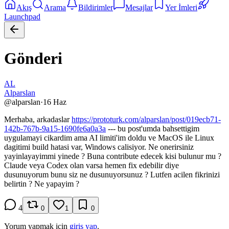
Akış
Arama
Bildirimler
Mesajlar
Yer İmleri
Launchpad
Gönderi
AL
Alparslan
@
alparslan
·
16 Haz
Merhaba, arkadaslar
https://prototurk.com/alparslan/post/019ecb71-
142b-767b-9a15-1690fe6a0a3a
--- bu post'umda bahsettigim
uygulamayi cikardim ama AI limiti'im doldu ve MacOS ile Linux
dagitimi build hatasi var, Windows calisiyor. Ne onerirsiniz
yayinlayayimmi yinede ? Buna contribute edecek kisi bulunur mu ?
Claude veya Codex olan varsa hemen fix edebilir diye
dusunuyorum bunu siz ne dusunuyorsunuz ? Lutfen acilen fikrinizi
belirtin ? Ne yapayim ?
4
0
1
0
Yorum yapmak için
giriş yap
.