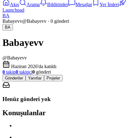
Akış
Arama
Bildirimler
Mesajlar
Yer İmleri
Launchpad
BA
Babayevv
@
Babayevv
·
0
gönderi
BA
Babayevv
@
Babayevv
Haziran 2026'da katıldı
0
takip
0
takipçi
0
gönderi
Gönderiler
Yanıtlar
Projeler
Henüz gönderi yok
Konuşulanlar