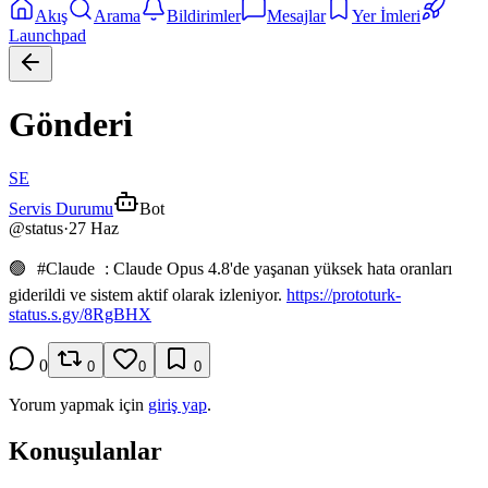
Akış
Arama
Bildirimler
Mesajlar
Yer İmleri
Launchpad
Gönderi
SE
Servis Durumu
Bot
@
status
·
27 Haz
🟢
#
Claude
: Claude Opus 4.8'de yaşanan yüksek hata oranları
giderildi ve sistem aktif olarak izleniyor.
https://prototurk-
status.s.gy/8RgBHX
0
0
0
0
Yorum yapmak için
giriş yap
.
Konuşulanlar