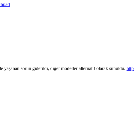
chpad
de yaşanan sorun giderildi, diğer modeller alternatif olarak sunuldu.
htt