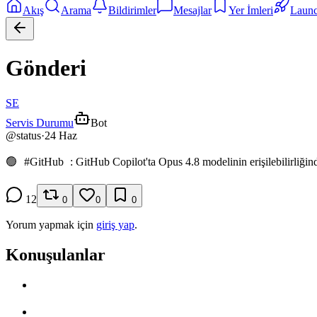
Akış
Arama
Bildirimler
Mesajlar
Yer İmleri
Laun
Gönderi
SE
Servis Durumu
Bot
@
status
·
24 Haz
🟢
#
GitHub
: GitHub Copilot'ta Opus 4.8 modelinin erişilebilirliğin
12
0
0
0
Yorum yapmak için
giriş yap
.
Konuşulanlar