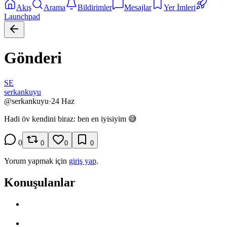
Akış
Arama
Bildirimler
Mesajlar
Yer İmleri
Launchpad
Gönderi
SE
serkankuyu
@
serkankuyu
·
24 Haz
Hadi öv kendini biraz: ben en iyisiyim 😅
0
0
0
0
Yorum yapmak için
giriş yap
.
Konuşulanlar