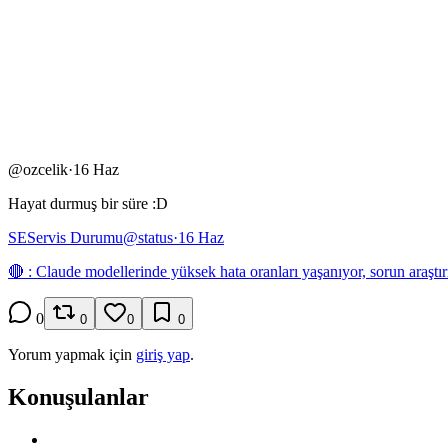
@
ozcelik
·
16 Haz
Hayat durmuş bir süre :D
SE
Servis Durumu
@
status
·
16 Haz
🔴 : Claude modellerinde yüksek hata oranları yaşanıyor, sorun araştır
0
0
0
0
Yorum yapmak için
giriş yap
.
Konuşulanlar