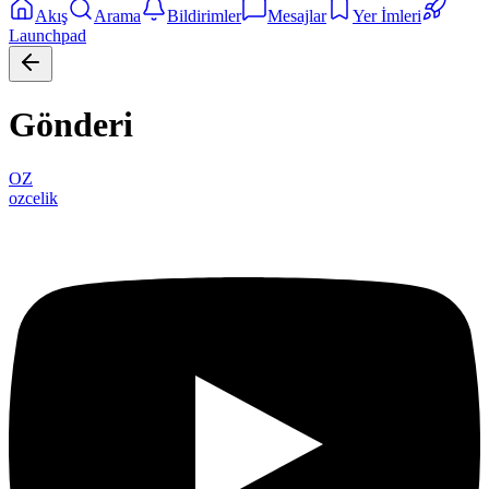
Akış
Arama
Bildirimler
Mesajlar
Yer İmleri
Launchpad
Gönderi
OZ
ozcelik