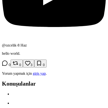
@
ozcelik
·
8 Haz
hello world.
0
0
3
0
Yorum yapmak için
giriş yap
.
Konuşulanlar