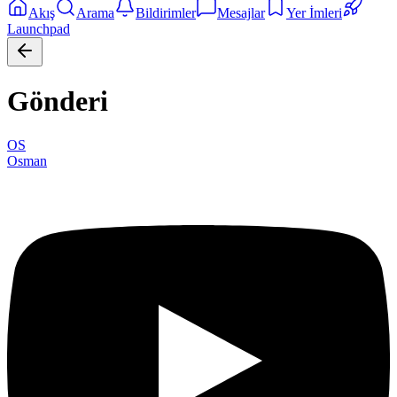
Akış
Arama
Bildirimler
Mesajlar
Yer İmleri
Launchpad
Gönderi
OS
Osman