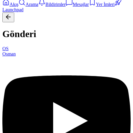
Akış
Arama
Bildirimler
Mesajlar
Yer İmleri
Launchpad
Gönderi
OS
Osman