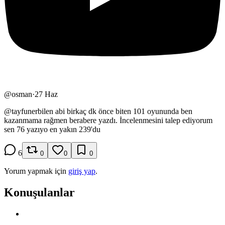
@
osman
·
27 Haz
@
tayfunerbilen
abi birkaç dk önce biten 101 oyununda ben
kazanmama rağmen berabere yazdı. İncelenmesini talep ediyorum
sen 76 yazıyo en yakın 239'du
6
0
0
0
Yorum yapmak için
giriş yap
.
Konuşulanlar