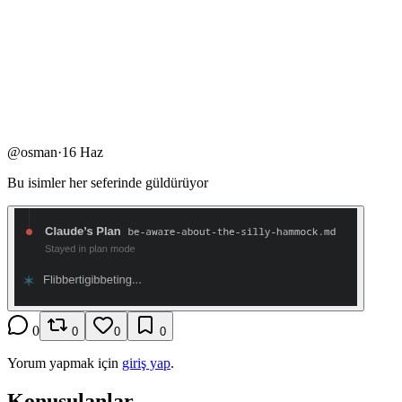
@
osman
·
16 Haz
Bu isimler her seferinde güldürüyor
0
0
0
0
Yorum yapmak için
giriş yap
.
Konuşulanlar