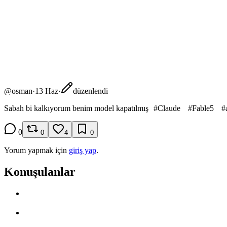
@
osman
·
13 Haz
·
düzenlendi
Sabah bi kalkıyorum benim model kapatılmış
#
Claude
#
Fable5
#
0
0
4
0
Yorum yapmak için
giriş yap
.
Konuşulanlar