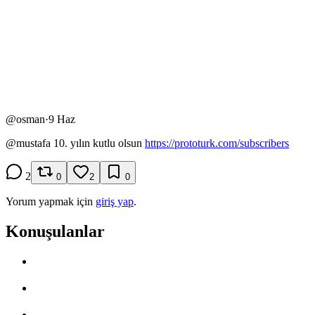
@
osman
·
9 Haz
@
mustafa
10. yılın kutlu olsun
https://prototurk.com/subscribers
2
0
2
0
Yorum yapmak için
giriş yap
.
Konuşulanlar