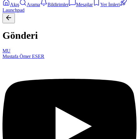
Akış
Arama
Bildirimler
Mesajlar
Yer İmleri
Launchpad
Gönderi
MU
Mustafa Ömer ESER