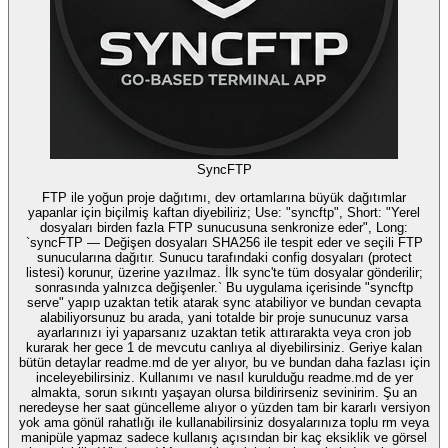
SyncFTP
FTP ile yoğun proje dağıtımı, dev ortamlarına büyük dağıtımlar
yapanlar için biçilmiş kaftan diyebiliriz; Use: "syncftp", Short: "Yerel
dosyaları birden fazla FTP sunucusuna senkronize eder", Long:
`syncFTP — Değişen dosyaları SHA256 ile tespit eder ve seçili FTP
sunucularına dağıtır. Sunucu tarafındaki config dosyaları (protect
listesi) korunur, üzerine yazılmaz. İlk sync'te tüm dosyalar gönderilir;
sonrasında yalnızca değişenler.` Bu uygulama içerisinde "syncftp
serve" yapıp uzaktan tetik atarak sync atabiliyor ve bundan cevapta
alabiliyorsunuz bu arada, yani totalde bir proje sunucunuz varsa
ayarlarınızı iyi yaparsanız uzaktan tetik attırarakta veya cron job
kurarak her gece 1 de mevcutu canlıya al diyebilirsiniz. Geriye kalan
bütün detaylar readme.md de yer alıyor, bu ve bundan daha fazlası için
inceleyebilirsiniz. Kullanımı ve nasıl kurulduğu readme.md de yer
almakta, sorun sıkıntı yaşayan olursa bildirirseniz sevinirim. Şu an
neredeyse her saat güncelleme alıyor o yüzden tam bir kararlı versiyon
yok ama gönül rahatlığı ile kullanabilirsiniz dosyalarınıza toplu rm veya
manipüle yapmaz sadece kullanış açısından bir kaç eksiklik ve görsel